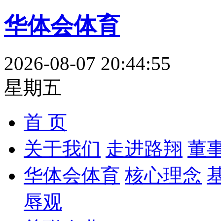
华体会体育
2026-08-07 20:44:56
星期五
首 页
关于我们
走进路翔
董
华体会体育
核心理念
辱观