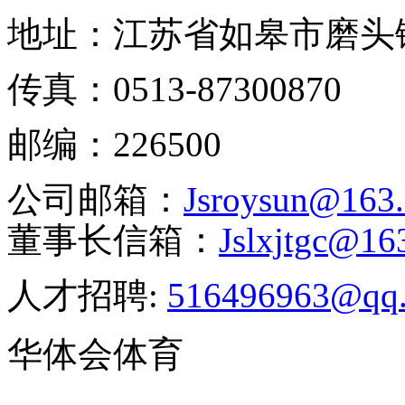
地址：江苏省如皋市磨头
传真：
0513-87300870
邮编：
226500
公司邮箱：
J
sroysun@163
董事长信箱：
J
slxjtgc@16
人才招聘:
516496963@qq
华体会体育