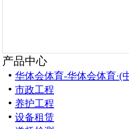
产品中心
•
华体会体育-华体会体育·(
•
市政工程
•
养护工程
•
设备租赁