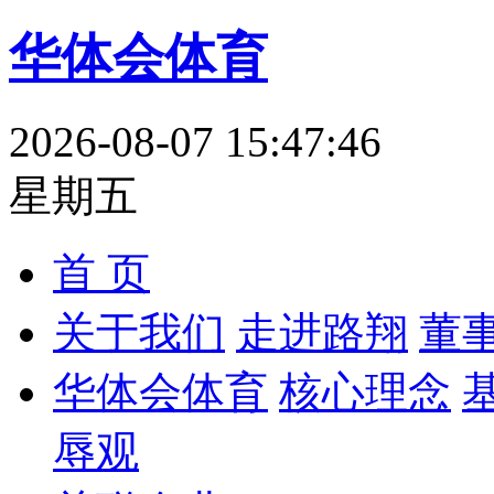
华体会体育
2026-08-07 15:47:46
星期五
首 页
关于我们
走进路翔
董
华体会体育
核心理念
辱观