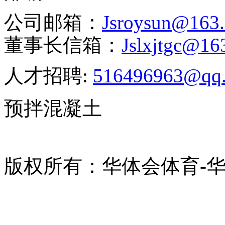
公司邮箱：
J
sroysun@163
董事长信箱：
J
slxjtgc@16
人才招聘:
516496963@qq
预拌混凝土
版权所有：华体会体育-华体