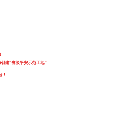
！
功创建“省级平安示范工地”
号！