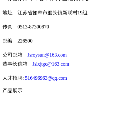
地址：江苏省如皋市磨头镇新联村19组
传真：
0513-87300870
邮编：
226500
公司邮箱：
J
sroysun@163.com
董事长信箱：
J
slxjtgc@163.com
人才招聘:
516496963@qq
.com
产品展示