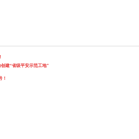
！
功创建“省级平安示范工地”
号！