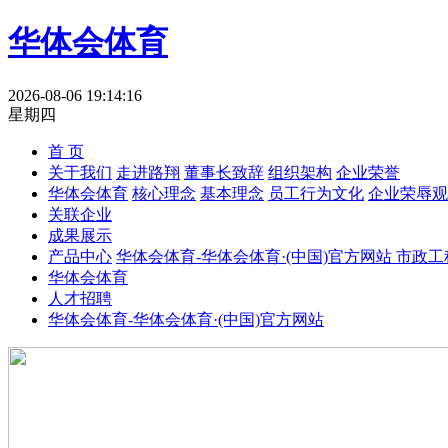
华体会体育
2026-08-06 19:14:16
星期四
首 页
关于我们
走进路翔
董事长致辞
组织架构
企业荣誉
华体会体育
核心理念
基本理念
员工行为文化
企业荣辱观
关联企业
成果展示
产品中心
华体会体育-华体会体育·(中国)官方网站
市政工
华体会体育
人才招聘
华体会体育-华体会体育·(中国)官方网站