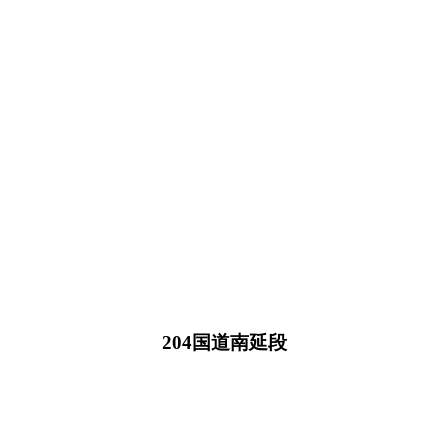
204国道南延段