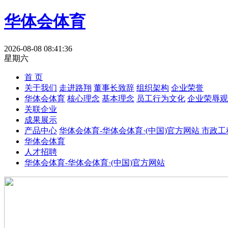
华体会体育
2026-08-08 08:41:36
星期六
首 页
关于我们
走进路翔
董事长致辞
组织架构
企业荣誉
华体会体育
核心理念
基本理念
员工行为文化
企业荣辱观
关联企业
成果展示
产品中心
华体会体育-华体会体育·(中国)官方网站
市政工
华体会体育
人才招聘
华体会体育-华体会体育·(中国)官方网站