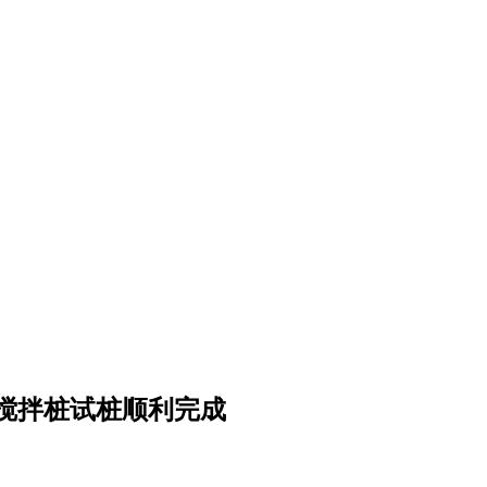
向搅拌桩试桩顺利完成