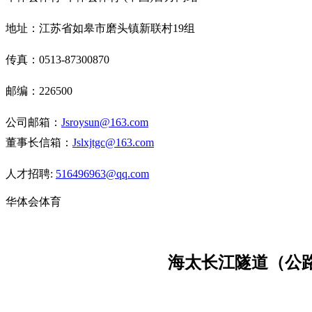
地址：江苏省如皋市磨头镇新联村19组
传真：
0513-87300870
邮编：
226500
公司邮箱：
J
sroysun@163.com
董事长信箱：
J
slxjtgc@163.com
人才招聘:
516496963@qq
.com
华体会体育
海太长江隧道（公路