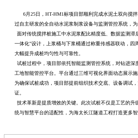
6月25日，HT-HM1标项目部顺利完成水泥土双
过自主研发的全自动水泥浆制浆设备与监测管控系统，为
面对传统搅拌桩施工中水泥浆配比精度低、数据监测滞后
一体化”设计，上浆桶与下浆桶通过称重传感器联动，四
大幅提升成桩均匀性与可靠性。
试桩过程中，项目部依托智能监测管控系统，对钻进深
工地智能管控平台。平台通过三维可视化界面动态展示施工
为确保试桩成功，项目部提前组织技术交底、设备调试，
证。
技术革新是提质增效的关键。此次试桩不仅是工艺的升级
统与智慧平台的适配性，为海太长江隧道工程打造更多智